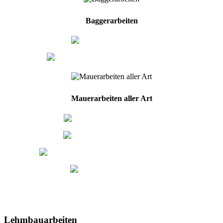
Baggerarbeiten
Erdaushub
Ausschachten von Gräben
Mauerarbeiten aller Art
Hochlochziegel
Porenbetonstein
Errichten von Fertigteilwänden
Lehmsteine
Lehmbauarbeiten