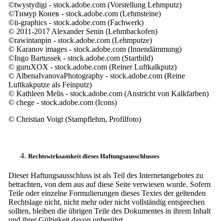
©twystydigi - stock.adobe.com (Vorstellung Lehmputz)
©Тимур Конев - stock.adobe.com (Lehmsteine)
©ii-graphics - stock.adobe.com (Fachwerk)
© 2011-2017 Alexander Senin (Lehmbackofen)
©rawintanpin - stock.adobe.com (Lehmputze)
© Karanov images - stock.adobe.com (Innendämmung)
©Ingo Bartussek - stock.adobe.com (Startbild)
© guruXOX - stock.adobe.com (Reiner Luftkalkputz)
© AlbenaIvanovaPhotography - stock.adobe.com (Reine
Luftkakputze als Feinputz)
© Kathleen Melis - stock.adobe.com (Anstricht von Kalkfarben)
© chege - stock.adobe.com (Icons)
© Christian Voigt (Stampflehm, Profilfoto)
Rechtswirksamkeit dieses Haftungsausschlusses
Dieser Haftungsausschluss ist als Teil des Internetangebotes zu
betrachten, von dem aus auf diese Seite verwiesen wurde. Sofern
Teile oder einzelne Formulierungen dieses Textes der geltenden
Rechtslage nicht, nicht mehr oder nicht vollständig entsprechen
sollten, bleiben die übrigen Teile des Dokumentes in ihrem Inhalt
und ihrer Gültigkeit davon unberührt.