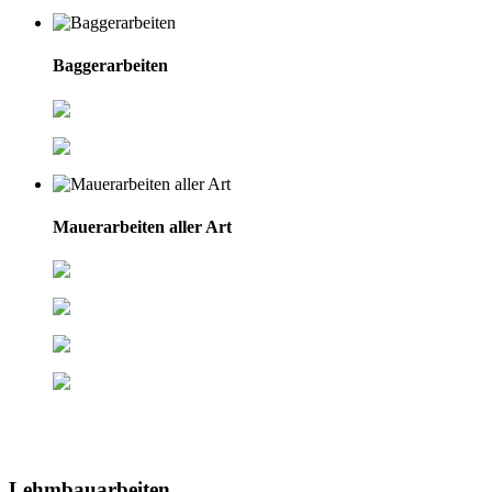
Baggerarbeiten
Erdaushub
Ausschachten von Gräben
Mauerarbeiten aller Art
Hochlochziegel
Porenbetonstein
Errichten von Fertigteilwänden
Lehmsteine
Lehmbauarbeiten