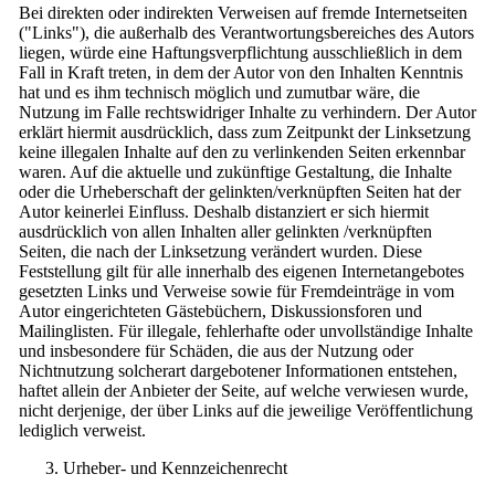
Bei direkten oder indirekten Verweisen auf fremde Internetseiten
("Links"), die außerhalb des Verantwortungsbereiches des Autors
liegen, würde eine Haftungsverpflichtung ausschließlich in dem
Fall in Kraft treten, in dem der Autor von den Inhalten Kenntnis
hat und es ihm technisch möglich und zumutbar wäre, die
Nutzung im Falle rechtswidriger Inhalte zu verhindern. Der Autor
erklärt hiermit ausdrücklich, dass zum Zeitpunkt der Linksetzung
keine illegalen Inhalte auf den zu verlinkenden Seiten erkennbar
waren. Auf die aktuelle und zukünftige Gestaltung, die Inhalte
oder die Urheberschaft der gelinkten/verknüpften Seiten hat der
Autor keinerlei Einfluss. Deshalb distanziert er sich hiermit
ausdrücklich von allen Inhalten aller gelinkten /verknüpften
Seiten, die nach der Linksetzung verändert wurden. Diese
Feststellung gilt für alle innerhalb des eigenen Internetangebotes
gesetzten Links und Verweise sowie für Fremdeinträge in vom
Autor eingerichteten Gästebüchern, Diskussionsforen und
Mailinglisten. Für illegale, fehlerhafte oder unvollständige Inhalte
und insbesondere für Schäden, die aus der Nutzung oder
Nichtnutzung solcherart dargebotener Informationen entstehen,
haftet allein der Anbieter der Seite, auf welche verwiesen wurde,
nicht derjenige, der über Links auf die jeweilige Veröffentlichung
lediglich verweist.
Urheber- und Kennzeichenrecht