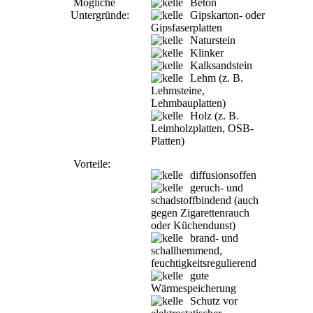
Mögliche
Beton
Untergründe:
Gipskarton- oder
Gipsfaserplatten
Naturstein
Klinker
Kalksandstein
Lehm (z. B.
Lehmsteine,
Lehmbauplatten)
Holz (z. B.
Leimholzplatten, OSB-
Platten)
Vorteile:
diffusionsoffen
geruch- und
schadstoffbindend (auch
gegen Zigarettenrauch
oder Küchendunst)
brand- und
schallhemmend,
feuchtigkeitsregulierend
gute
Wärmespeicherung
Schutz vor