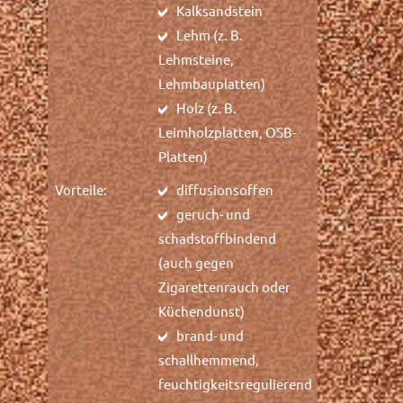
Kalksandstein
Lehm (z. B.
Lehmsteine,
Lehmbauplatten)
Holz (z. B.
Leimholzplatten, OSB-
Platten)
Vorteile:
diffusionsoffen
geruch- und
schadstoffbindend
(auch gegen
Zigarettenrauch oder
Küchendunst)
brand- und
schallhemmend,
feuchtigkeitsregulierend