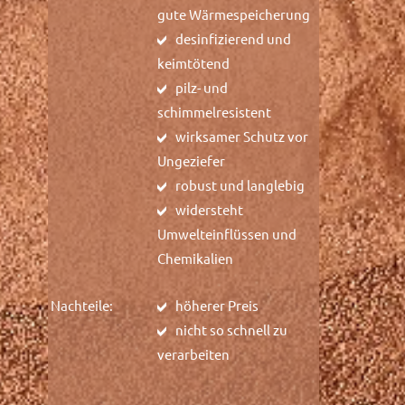
gute Wärmespeicherung
desinfizierend und
keimtötend
pilz- und
schimmelresistent
wirksamer Schutz vor
Ungeziefer
robust und langlebig
widersteht
Umwelteinflüssen und
Chemikalien
Nachteile:
höherer Preis
nicht so schnell zu
verarbeiten