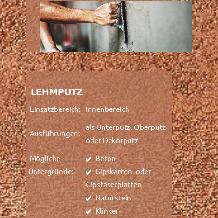
LEHMPUTZ
Einsatzbereich:
Innenbereich
als Unterputz, Oberputz
Ausführungen:
oder Dekorputz
Mögliche
Beton
Untergründe:
Gipskarton- oder
Gipsfaserplatten
Naturstein
Klinker