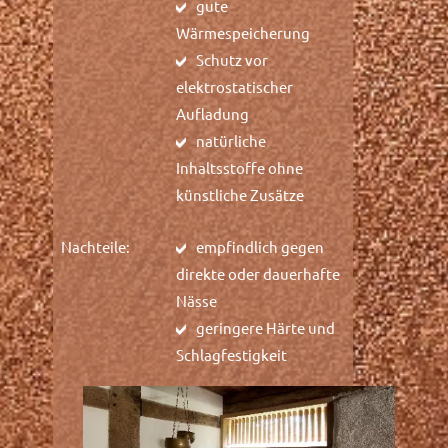
gute
Wärmespeicherung
Schutz vor
elektrostatischer
Aufladung
natürliche
Inhaltsstoffe ohne
künstliche Zusätze
Nachteile:
empfindlich gegen
direkte oder dauerhafte
Nässe
geringere Härte und
Schlagfestigkeit