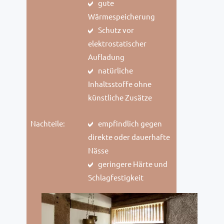
gute
Wärmespeicherung
Schutz vor
elektrostatischer
Aufladung
natürliche
Inhaltsstoffe ohne
künstliche Zusätze
Nachteile:
empfindlich gegen
direkte oder dauerhafte
Nässe
geringere Härte und
Schlagfestigkeit