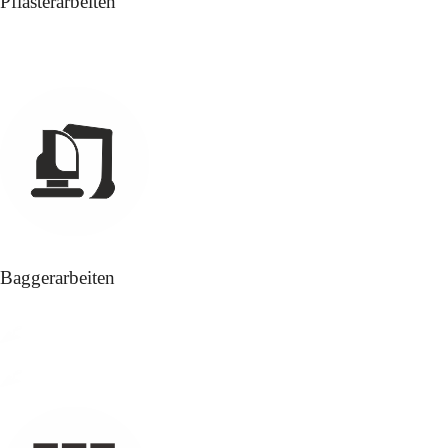
Pflasterarbeiten
Alles rund um den Pflasterbau
Baggerarbeiten
Erdaushub
Ausschachten von Gräben