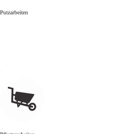
Putzarbeiten
Kalkzementputze
Strukturputze
Kalkputze
Lehmputze