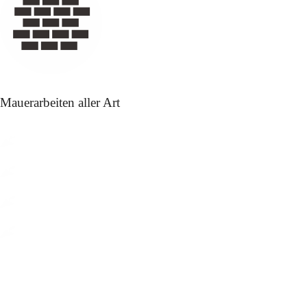
Mauerarbeiten aller Art
Hochlochziegel
Porenbetonstein
Errichten von Fertigteilwänden
Lehmsteine