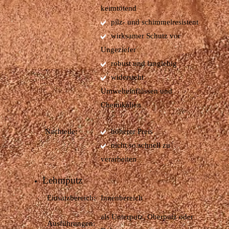
keimtötend
pilz- und schimmelresistent
wirksamer Schutz vor
Ungeziefer
robust und langlebig
widersteht
Umwelteinflüssen und
Chemikalien
Nachteile:
höherer Preis
nicht so schnell zu
verarbeiten
Lehmputz
Einsatzbereich:
Innenbereich
als Unterputz, Oberputz oder
Ausführungen: