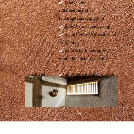
brand- und
schallhemmend,
feuchtigkeitsregulierend
gute Wärmespeicherung
Schutz vor elektrostatischer
Aufladung
natürliche Inhaltsstoffe
ohne künstliche Zusätze
Nachteile:
empfindlich gegen direkte
oder dauerhafte Nässe
geringere Härte und
Schlagfestigkeit