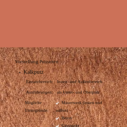
Ungeziefer
Vorstellung Putzarten
Kalkputz
Einsatzbereich:
Innen- und Außenbereich
Ausführungen:
als Unter- und Oberputz
Mögliche
Mauerwerk (innen und
Untergründe:
außen)
Beton
Gipsputze