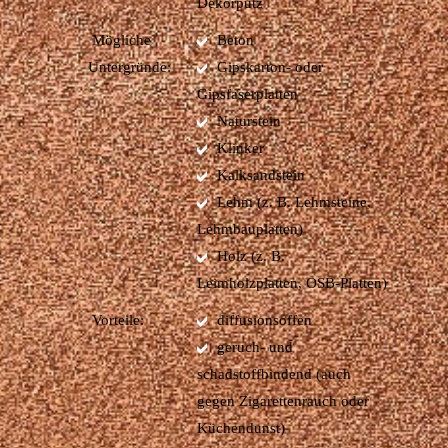
Dekorputz
Mögliche
Beton
Untergründe:
Gipskarton- oder
Gipsfaserplatten
Naturstein
Klinker
Kalksandstein
Lehm (z. B. Lehmsteine,
Lehmbauplatten)
Holz (z. B.
Leimholzplatten, OSB-Platten)
Vorteile:
diffusionsoffen
geruch- und
schadstoffbindend (auch
gegen Zigarettenrauch oder
Küchendunst)