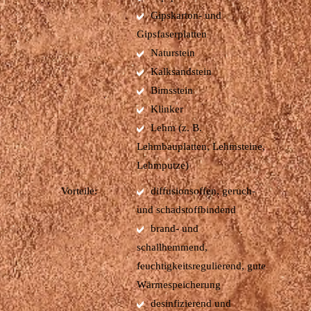
Gipskarton- und
Gipsfaserplatten
Naturstein
Kalksandstein
Bimsstein
Klinker
Lehm (z. B.
Lehmbauplatten, Lehmsteine,
Lehmputze)
Vorteile:
diffusionsoffen, geruch-
und schadstoffbindend
brand- und
schallhemmend,
feuchtigkeitsregulierend, gute
Wärmespeicherung
desinfizierend und