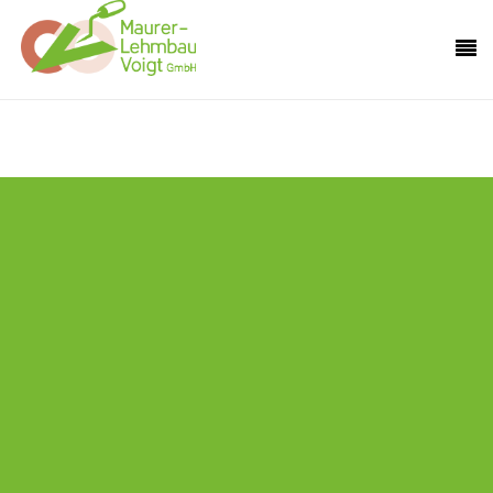
Holen Sie sich mit uns ein Stück Natur in Ihr Haus.
Hier sind Sie genau richtig, wenn Sie ökologisch bauen wollen.
Putzarbeiten
Kalkzementputze
Strukturputze