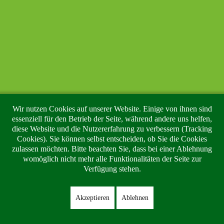
vorsätzliches oder grob fahrlässiges Verschulden vorliegt. Alle
Angebote sind freibleibend und unverbindlich. Der Autor behält
es sich ausdrücklich vor, Teile der Seiten oder das gesamte
Angebot ohne gesonderte Ankündigung zu verändern, zu
ergänzen, zu löschen oder die Veröffentlichung zeitweise oder
endgültig einzustellen.
Verweise und Links
Wir nutzen Cookies auf unserer Website. Einige von ihnen sind
Bei direkten oder indirekten Verweisen auf fremde Internetseiten
essenziell für den Betrieb der Seite, während andere uns helfen,
diese Website und die Nutzererfahrung zu verbessern (Tracking
("Links"), die außerhalb des Verantwortungsbereiches des Autors
Cookies). Sie können selbst entscheiden, ob Sie die Cookies
liegen, würde eine Haftungsverpflichtung ausschließlich in dem
zulassen möchten. Bitte beachten Sie, dass bei einer Ablehnung
Fall in Kraft treten, in dem der Autor von den Inhalten Kenntnis
womöglich nicht mehr alle Funktionalitäten der Seite zur
Verfügung stehen.
hat und es ihm technisch möglich und zumutbar wäre, die
Nutzung im Falle rechtswidriger Inhalte zu verhindern. Der Autor
erklärt hiermit ausdrücklich, dass zum Zeitpunkt der Linksetzung
Akzeptieren
Ablehnen
keine illegalen Inhalte auf den zu verlinkenden Seiten erkennbar