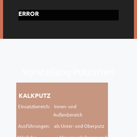
ERROR
Vorstellung Putzarten
KALKPUTZ
Einsatzbereich:
Innen- und
Außenbereich
Ausführungen:
als Unter- und Oberputz