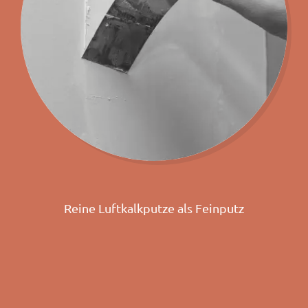
Reine Luftkalkputze als Feinputz