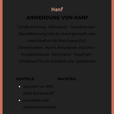
Hanf
ANWENDUNG VON HANF
Schallschüttung · Dämmputz · Gewebeersatz ·
Wanddämmung (mit der Hand gestopft oder
maschinell an die Wand gespritzt)
Dämmstreifen · Hanf-Lehmplatten 14/22mm ·
Ausgleichmasse · Hanfsteine · Stopfhanf ·
Schütthanf für ein Kaltdach oder Spitzboden
VORTEILE
NACHTEIL
speichert ca. 90%
mehr Kohlenstoff
recyclebar und
wiederverwendbar