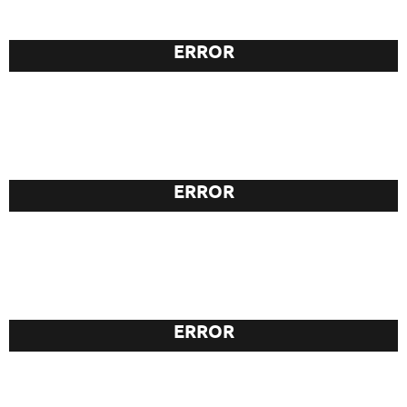
ERROR
KÜNSTLERISCHE ARBEITEN
ERROR
BAUSTELLENEINBLICKE
ERROR
MESSEAUSSTELLUNGEN