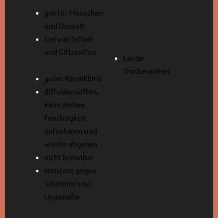
gut für Menschen
und Umwelt
frei von Schad-
und Giftstoffen
Lange
Trockenzeiten
gutes Raumklima
diffusionsoffen,
kann zudem
Feuchtigkeit
aufnehmen und
wieder abgeben
nicht brennbar
resistent gegen
Schimmel und
Ungeziefer