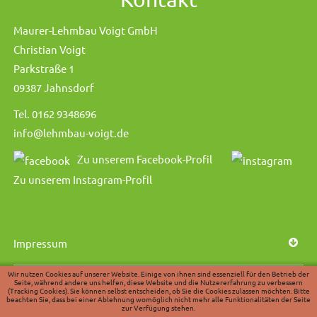
Maurer-Lehmbau Voigt GmbH
Christian Voigt
Parkstraße 1
09387 Jahnsdorf
Tel. 0162 9348696
info@lehmbau-voigt.de
Zu unserem Facebook-Profil
Zu unserem Instagram-Profil
Impressum
Wir nutzen Cookies auf unserer Website. Einige von ihnen sind essenziell für den Betrieb der
Seite, während andere uns helfen, diese Website und die Nutzererfahrung zu verbessern
Datenschutzhinweise
(Tracking Cookies). Sie können selbst entscheiden, ob Sie die Cookies zulassen möchten. Bitte
beachten Sie, dass bei einer Ablehnung womöglich nicht mehr alle Funktionalitäten der Seite
zur Verfügung stehen.