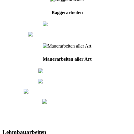
Baggerarbeiten
Erdaushub
Ausschachten von Gräben
Mauerarbeiten aller Art
Hochlochziegel
Porenbetonstein
Errichten von Fertigteilwänden
Lehmsteine
Lehmbauarbeiten