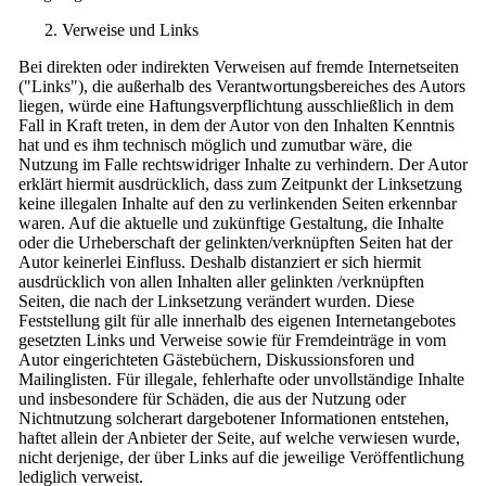
Verweise und Links
Bei direkten oder indirekten Verweisen auf fremde Internetseiten
("Links"), die außerhalb des Verantwortungsbereiches des Autors
liegen, würde eine Haftungsverpflichtung ausschließlich in dem
Fall in Kraft treten, in dem der Autor von den Inhalten Kenntnis
hat und es ihm technisch möglich und zumutbar wäre, die
Nutzung im Falle rechtswidriger Inhalte zu verhindern. Der Autor
erklärt hiermit ausdrücklich, dass zum Zeitpunkt der Linksetzung
keine illegalen Inhalte auf den zu verlinkenden Seiten erkennbar
waren. Auf die aktuelle und zukünftige Gestaltung, die Inhalte
oder die Urheberschaft der gelinkten/verknüpften Seiten hat der
Autor keinerlei Einfluss. Deshalb distanziert er sich hiermit
ausdrücklich von allen Inhalten aller gelinkten /verknüpften
Seiten, die nach der Linksetzung verändert wurden. Diese
Feststellung gilt für alle innerhalb des eigenen Internetangebotes
gesetzten Links und Verweise sowie für Fremdeinträge in vom
Autor eingerichteten Gästebüchern, Diskussionsforen und
Mailinglisten. Für illegale, fehlerhafte oder unvollständige Inhalte
und insbesondere für Schäden, die aus der Nutzung oder
Nichtnutzung solcherart dargebotener Informationen entstehen,
haftet allein der Anbieter der Seite, auf welche verwiesen wurde,
nicht derjenige, der über Links auf die jeweilige Veröffentlichung
lediglich verweist.