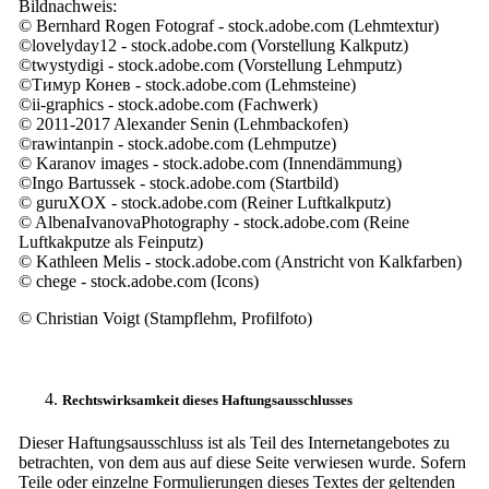
Bildnachweis:
© Bernhard Rogen Fotograf - stock.adobe.com (Lehmtextur)
©lovelyday12 - stock.adobe.com (Vorstellung Kalkputz)
©twystydigi - stock.adobe.com (Vorstellung Lehmputz)
©Тимур Конев - stock.adobe.com (Lehmsteine)
©ii-graphics - stock.adobe.com (Fachwerk)
© 2011-2017 Alexander Senin (Lehmbackofen)
©rawintanpin - stock.adobe.com (Lehmputze)
© Karanov images - stock.adobe.com (Innendämmung)
©Ingo Bartussek - stock.adobe.com (Startbild)
© guruXOX - stock.adobe.com (Reiner Luftkalkputz)
© AlbenaIvanovaPhotography - stock.adobe.com (Reine
Luftkakputze als Feinputz)
© Kathleen Melis - stock.adobe.com (Anstricht von Kalkfarben)
© chege - stock.adobe.com (Icons)
© Christian Voigt (Stampflehm, Profilfoto)
Rechtswirksamkeit dieses Haftungsausschlusses
Dieser Haftungsausschluss ist als Teil des Internetangebotes zu
betrachten, von dem aus auf diese Seite verwiesen wurde. Sofern
Teile oder einzelne Formulierungen dieses Textes der geltenden