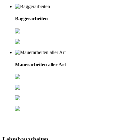
Baggerarbeiten
Erdaushub
Ausschachten von Gräben
Mauerarbeiten aller Art
Hochlochziegel
Porenbetonstein
Errichten von Fertigteilwänden
Lehmsteine
Lehmbauarbeiten