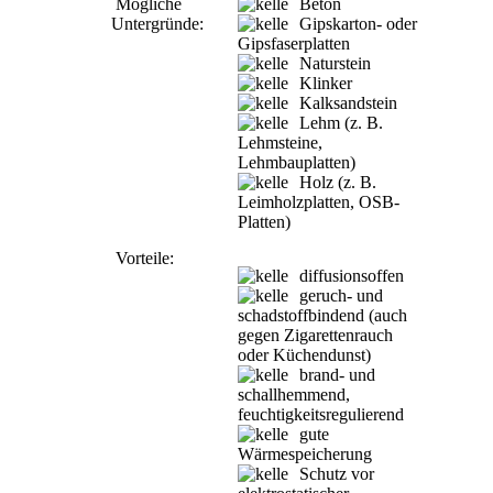
Mögliche
Beton
Untergründe:
Gipskarton- oder
Gipsfaserplatten
Naturstein
Klinker
Kalksandstein
Lehm (z. B.
Lehmsteine,
Lehmbauplatten)
Holz (z. B.
Leimholzplatten, OSB-
Platten)
Vorteile:
diffusionsoffen
geruch- und
schadstoffbindend (auch
gegen Zigarettenrauch
oder Küchendunst)
brand- und
schallhemmend,
feuchtigkeitsregulierend
gute
Wärmespeicherung
Schutz vor