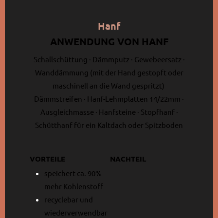
Hanf
ANWENDUNG VON HANF
Schallschüttung · Dämmputz · Gewebeersatz ·
Wanddämmung (mit der Hand gestopft oder
maschinell an die Wand gespritzt)
Dämmstreifen · Hanf-Lehmplatten 14/22mm ·
Ausgleichmasse · Hanfsteine · Stopfhanf ·
Schütthanf für ein Kaltdach oder Spitzboden
VORTEILE
NACHTEIL
speichert ca. 90%
mehr Kohlenstoff
recyclebar und
wiederverwendbar