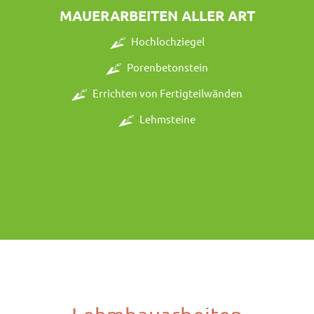
MAUERARBEITEN ALLER ART
Hochlochziegel
Porenbetonstein
Errichten von Fertigteilwänden
Lehmsteine
FACHWERKARBEITEN MIT LEHMSTEINE U.
KALKPUTZ AUSSEN
Lehmsteine vermauern
Fachwerksanierung