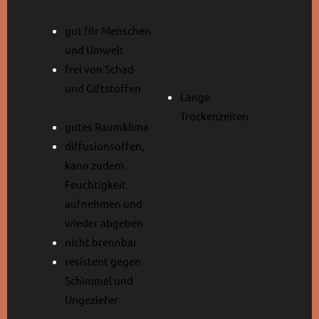
gut für Menschen
und Umwelt
frei von Schad-
und Giftstoffen
Lange
Trockenzeiten
gutes Raumklima
diffusionsoffen,
kann zudem
Feuchtigkeit
aufnehmen und
wieder abgeben
nicht brennbar
resistent gegen
Schimmel und
Ungeziefer