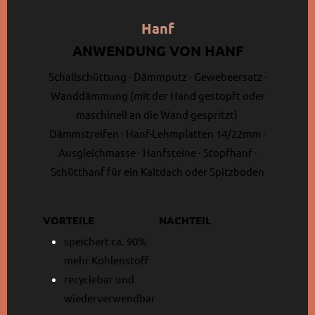
Hanf
ANWENDUNG VON HANF
Schallschüttung · Dämmputz · Gewebeersatz ·
Wanddämmung (mit der Hand gestopft oder
maschinell an die Wand gespritzt)
Dämmstreifen · Hanf-Lehmplatten 14/22mm ·
Ausgleichmasse · Hanfsteine · Stopfhanf ·
Schütthanf für ein Kaltdach oder Spitzboden
VORTEILE
NACHTEIL
speichert ca. 90%
mehr Kohlenstoff
recyclebar und
wiederverwendbar