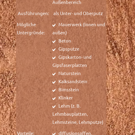
Außenbereich
Ausführungen:
als Unter- und Oberputz
Mögliche
Mauerwerk (innen und
Untergründe:
außen)
Beton
Gipsputze
Gipskarton- und
Gipsfaserplatten
Naturstein
Kalksandstein
Bimsstein
Klinker
Lehm (z. B.
Lehmbauplatten,
Lehmsteine, Lehmputze)
Vorteile:
diffusionsoffen,