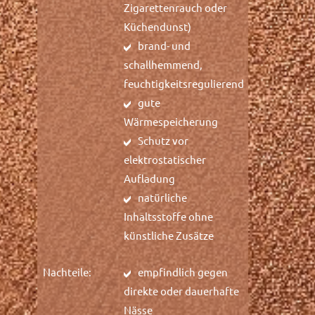
Zigarettenrauch oder
Küchendunst)
brand- und
schallhemmend,
feuchtigkeitsregulierend
gute
Wärmespeicherung
Schutz vor
elektrostatischer
Aufladung
natürliche
Inhaltsstoffe ohne
künstliche Zusätze
Nachteile:
empfindlich gegen
direkte oder dauerhafte
Nässe