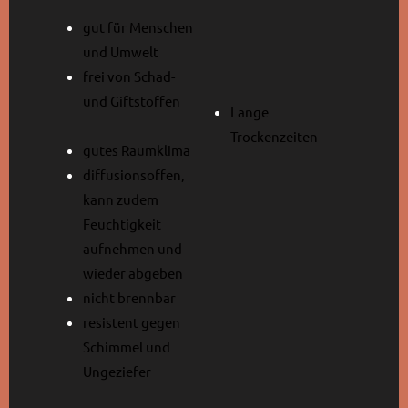
gut für Menschen
und Umwelt
frei von Schad-
und Giftstoffen
Lange
Trockenzeiten
gutes Raumklima
diffusionsoffen,
kann zudem
Feuchtigkeit
aufnehmen und
wieder abgeben
nicht brennbar
resistent gegen
Schimmel und
Ungeziefer