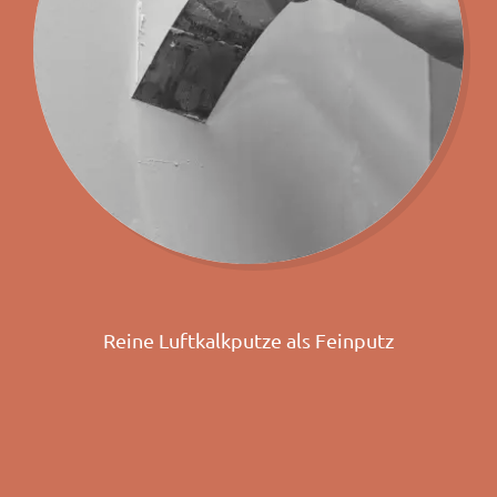
Reine Luftkalkputze als Feinputz