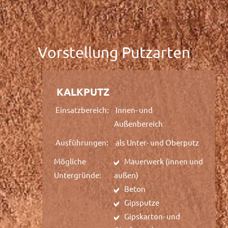
Vorstellung Putzarten
KALKPUTZ
Einsatzbereich:
Innen- und
Außenbereich
Ausführungen:
als Unter- und Oberputz
Mögliche
Mauerwerk (innen und
Untergründe:
außen)
Beton
Gipsputze
Gipskarton- und