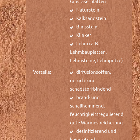
Gipsfaserplatten
Naturstein
Kalksandstein
Bimsstein
Klinker
Lehm (z. B.
Lehmbauplatten,
Lehmsteine, Lehmputze)
Vorteile:
diffusionsoffen,
geruch- und
schadstoffbindend
brand- und
schallhemmend,
feuchtigkeitsregulierend,
gute Wärmespeicherung
desinfizierend und
keimtötend