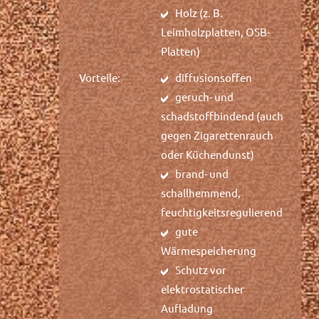
Holz (z. B.
Leimholzplatten, OSB-
Platten)
Vorteile:
diffusionsoffen
geruch- und
schadstoffbindend (auch
gegen Zigarettenrauch
oder Küchendunst)
brand- und
schallhemmend,
feuchtigkeitsregulierend
gute
Wärmespeicherung
Schutz vor
elektrostatischer
Aufladung