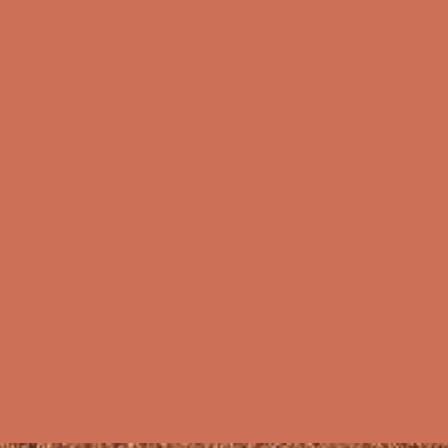
Trockenzeiten
gutes Raumklima
diffusionsoffen,
kann zudem
Feuchtigkeit
aufnehmen und
wieder abgeben
nicht brennbar
resistent gegen
Schimmel und
Ungeziefer