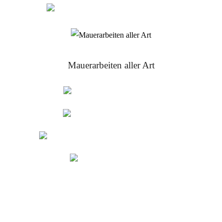
Ausschachten von Gräben
Mauerarbeiten aller Art
Hochlochziegel
Porenbetonstein
Errichten von Fertigteilwänden
Lehmsteine