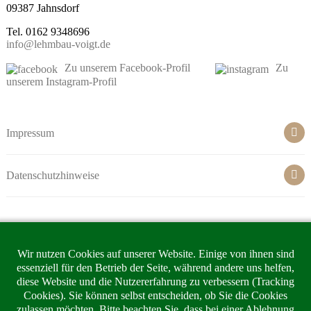
09387 Jahnsdorf
Tel. 0162 9348696
info@lehmbau-voigt.de
Zu unserem Facebook-Profil
Zu
unserem Instagram-Profil
Impressum
Datenschutzhinweise
Start
Wir nutzen Cookies auf unserer Website. Einige von ihnen sind
Mauerarbeiten
essenziell für den Betrieb der Seite, während andere uns helfen,
Lehmbau
diese Website und die Nutzererfahrung zu verbessern (Tracking
Cookies). Sie können selbst entscheiden, ob Sie die Cookies
Luftkalkputze
zulassen möchten. Bitte beachten Sie, dass bei einer Ablehnung