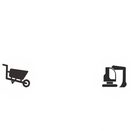
Mauerarbeiten
ASTERARBEITEN
BAGGERARBEI
und um den Pflasterbau
Erdaushub