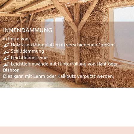
INNENDÄMMUNG
in Form von:
Holzfaserdämmplatten in verschiedenen Größen
Schilfdämmung
Leichtlehmsteine
Leichtlehmwände mit Hinterfüllung von Hanf oder
Blähton
Dies kann mit Lehm oder Kalkputz verputzt werden.