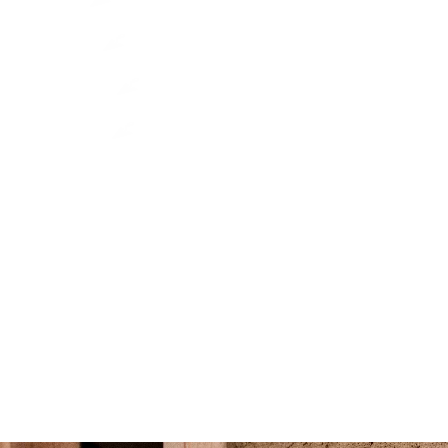
Strukturputze
Kalkputze
Lehmputze