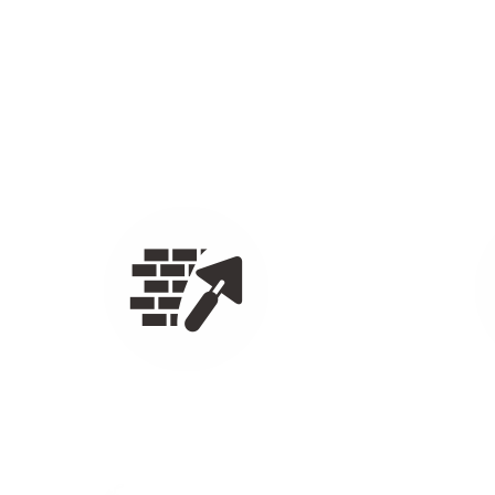
PUTZARBEITEN
PFL
Kalkzementputze
Alles r