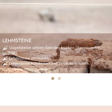
LEHMSTEINE
Stapelsteine setzen (werden trocken übereinander
gesetzt)
Lehmsteine vermauern
Lehmsteine kombiniert mit Stroh vermauern