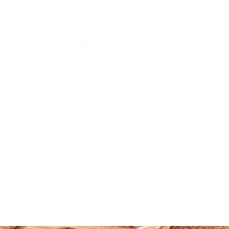
 Gräben
Porenbetonstein
Errichten von Fertigteilwänden
Lehmsteine